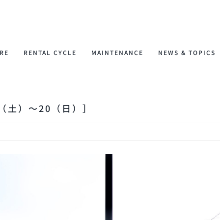
RE
RENTAL CYCLE
MAINTENANCE
NEWS & TOPICS
2（土）〜20（日）］