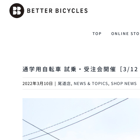
Skip
to
content
TOP
ONLINE STO
通学用自転車 試乗・受注会開催［3/1
2022年3月10日
|
尾道店
,
NEWS & TOPICS
,
SHOP NEWS
View
Larger
Image