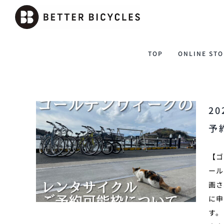
Skip
to
content
TOP
ONLINE STO
2
予
【ゴ
ール
画さ
に申
す。