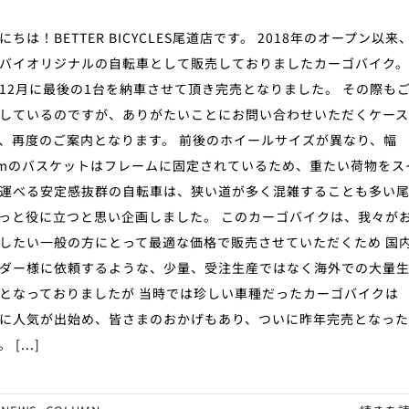
にちは！BETTER BICYCLES尾道店です。 2018年のオープン以来
バイオリジナルの自転車として販売しておりましたカーゴバイク。
12月に最後の1台を納車させて頂き完売となりました。 その際も
しているのですが、ありがたいことにお問い合わせいただくケー
、再度のご案内となります。 前後のホイールサイズが異なり、幅
cmのバスケットはフレームに固定されているため、重たい荷物をス
運べる安定感抜群の自転車は、狭い道が多く混雑することも多い
っと役に立つと思い企画しました。 このカーゴバイクは、我々が
したい一般の方にとって最適な価格で販売させていただくため 国
ダー様に依頼するような、少量、受注生産ではなく海外での大量
となっておりましたが 当時では珍しい車種だったカーゴバイクは
に人気が出始め、皆さまのおかげもあり、ついに昨年完売となっ
 [...]