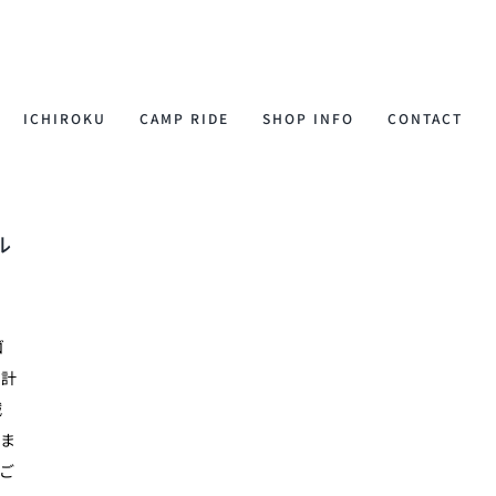
ICHIROKU
CAMP RIDE
SHOP INFO
CONTACT
ル
ゴ
を計
誠
りま
のご