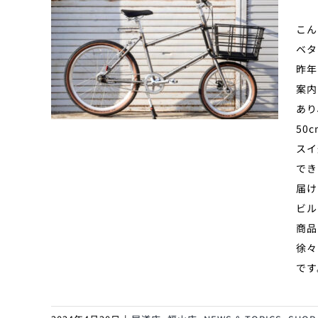
こん
ベタ
昨年
案内
あり
50
スイ
でき
届け
ビル
商品
徐々
です。