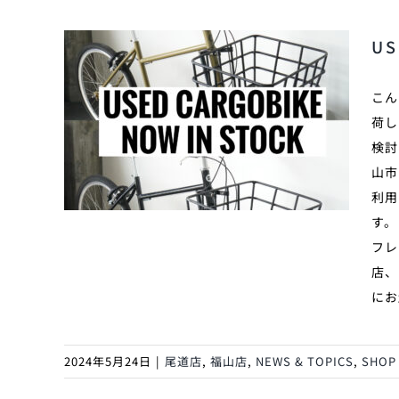
U
こん
荷し
検討
山市
利用
す。
フレ
店、
にお
2024年5月24日
|
尾道店
,
福山店
,
NEWS & TOPICS
,
SHOP