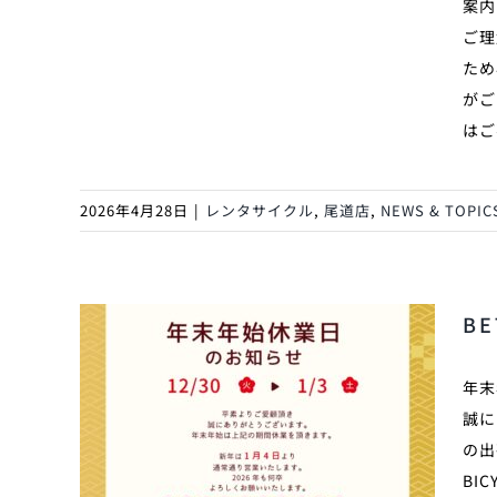
案内
ご理
ため
がご
はご
2026年4月28日
|
レンタサイクル
,
尾道店
,
NEWS & TOPIC
B
年末
誠に
の出
BI