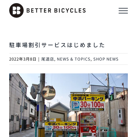
Skip
to
content
駐車場割引サービスはじめました
2022年3月8日
|
尾道店
,
NEWS & TOPICS
,
SHOP NEWS
View
Larger
Image